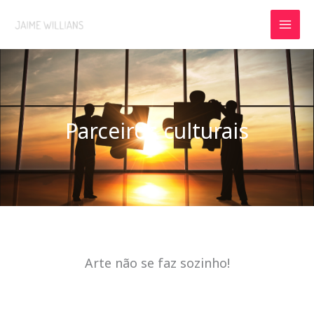
Ir
para
o
conteúdo
Parceiros culturais
Arte não se faz sozinho!